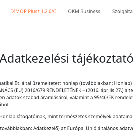
DIMOP Plusz 1.2.6/C
OKM Business
Szolgált
Adatkezelési tájékoztat
matikai Bt. által üzemeltetett honlap (továbbiakban: Honlap
ÁCS (EU) 2016/679 RENDELETÉNEK – (2016. április 27.) a 
yen adatok szabad áramlásáról, valamint a 95/46/EK rendelet
ából.
a a Honlap látogatóinak, mint természetes személyek adatain
a továbbiakban: Adatkezelő) az Európai Unió általános adat