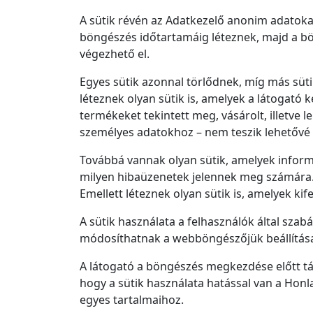
A sütik révén az Adatkezelő anonim adatokat
böngészés időtartamáig léteznek, majd a bö
végezhető el.
Egyes sütik azonnal törlődnek, míg más süti
léteznek olyan sütik is, amelyek a látogató 
termékeket tekintett meg, vásárolt, illetve
személyes adatokhoz – nem teszik lehetővé 
Továbbá vannak olyan sütik, amelyek informá
milyen hibaüzenetek jelennek meg számára. E
Emellett léteznek olyan sütik is, amelyek ki
A sütik használata a felhasználók által sza
módosíthatnak a webböngészőjük beállításaib
A látogató a böngészés megkezdése előtt táj
hogy a sütik használata hatással van a Honla
egyes tartalmaihoz.