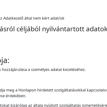
z Adatkezelő által nem kért adat/ok
sról céljából nyilvántartott adatok
ja:
 és hozzájárulása a személyes adatai kezeléséhez.
adja meg a Honlapon hirdetett szolgáltatásokkal kapcsolatos
rése érdekében.
okat kizárólag az általa nyújtott szolgáltatás ismertetésére,