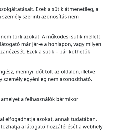
olgáltatásait. Ezek a sütik átmenetileg, a
 személy szerinti azonosítás nem
 nem törli azokat. A működési sütik mellett
a látogató már jár-e a honlapon, vagy milyen
szanézését. Ezek a sütik – bár köthetők
ész, mennyi időt tölt az oldalon, illetve
egy személy egyénileg nem azonosítható.
k, amelyet a felhasználók bármikor
val elfogadhatja azokat, annak tudatában,
látozhatja a látogató hozzáférését a webhely