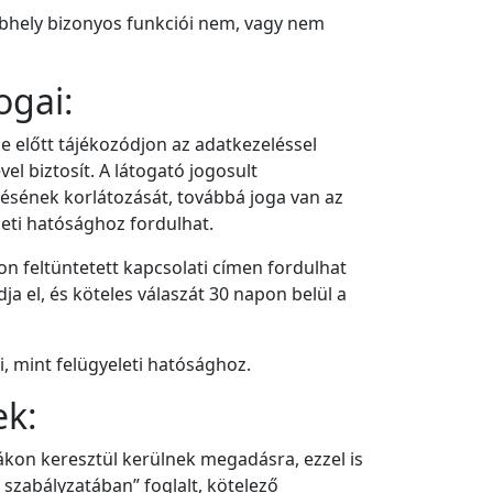
webhely bizonyos funkciói nem, vagy nem
ogai:
e előtt tájékozódjon az adatkezeléssel
l biztosít. A látogató jogosult
elésének korlátozását, továbbá joga van az
leti hatósághoz fordulhat.
on feltüntetett kapcsolati címen fordulhat
a el, és köteles válaszát 30 napon belül a
 mint felügyeleti hatósághoz.
ek:
nákon keresztül kerülnek megadásra, ezzel is
 szabályzatában” foglalt, kötelező