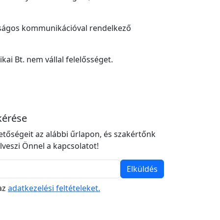
tonságos kommunikációval rendelkező
ai Bt. nem vállal felelősséget.
kérése
tőségeit az alábbi űrlapon, és szakértőnk
veszi Önnel a kapcsolatot!
Elküldés
az
adatkezelési feltételeket.