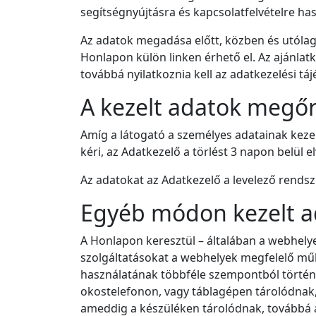
segítségnyújtásra és kapcsolatfelvételre hasz
Az adatok megadása előtt, közben és utólag
Honlapon külön linken érhető el. Az ajánlatk
továbbá nyilatkoznia kell az adatkezelési tá
A kezelt adatok megőr
Amíg a látogató a személyes adatainak keze
kéri, az Adatkezelő a törlést 3 napon belül e
Az adatokat az Adatkezelő a levelező rendsz
Egyéb módon kezelt a
A Honlapon keresztül – általában a webhelye
szolgáltatásokat a webhelyek megfelelő műk
használatának többféle szempontból történő
okostelefonon, vagy táblagépen tárolódnak, 
ameddig a készüléken tárolódnak, továbbá a