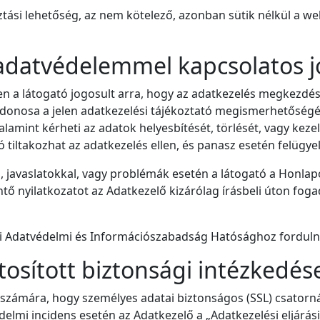
asztási lehetőség, az nem kötelező, azonban sütik nélkül a 
adatvédelemmel kapcsolatos j
n a látogató jogosult arra, hogy az adatkezelés megkezdés
donosa a jelen adatkezelési tájékoztató megismerhetőségéve
 valamint kérheti az adatok helyesbítését, törlését, vagy kez
tiltakozhat az adatkezelés ellen, és panasz esetén felügye
, javaslatokkal, vagy problémák esetén a látogató a Honlap
ő nyilatkozatot az Adatkezelő kizárólag írásbeli úton fogadj
i Adatvédelmi és Információszabadság Hatósághoz fordulni,
ztosított biztonsági intézkedés
ató számára, hogy személyes adatai biztonságos (SSL) csator
delmi incidens esetén az Adatkezelő a „Adatkezelési eljárási