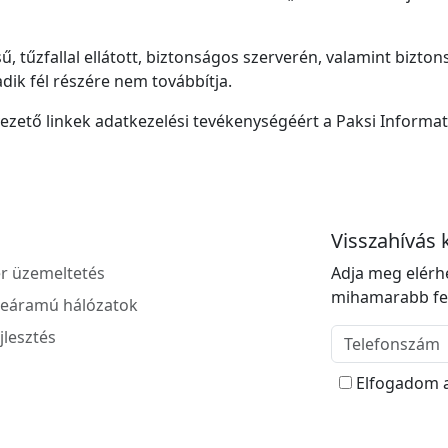
ű, tűzfallal ellátott, biztonságos szerverén, valamint biz
dik fél részére nem továbbítja.
zető linkek adatkezelési tevékenységéért a Paksi Informatik
Visszahívás 
r üzemeltetés
Adja meg elérhe
mihamarabb fel
eáramú hálózatok
Telefon
lesztés
Elfogadom 