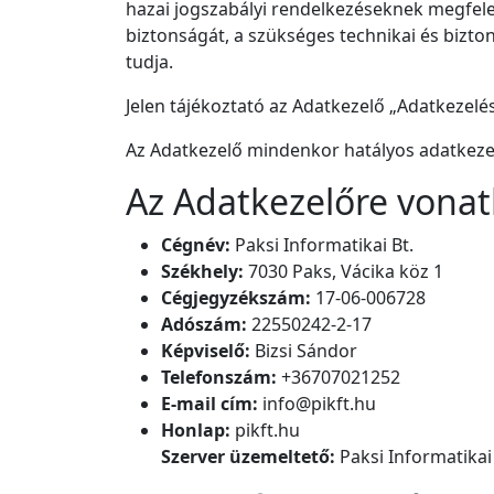
hazai jogszabályi rendelkezéseknek megfele
biztonságát, a szükséges technikai és bizton
tudja.
Jelen tájékoztató az Adatkezelő „Adatkezelés
Az Adatkezelő mindenkor hatályos adatkezel
Az Adatkezelőre vonat
Cégnév:
Paksi Informatikai Bt.
Székhely:
7030 Paks, Vácika köz 1
Cégjegyzékszám:
17-06-006728
Adószám:
22550242-2-17
Képviselő:
Bizsi Sándor
Telefonszám:
+36707021252
E-mail cím:
info@pikft.hu
Honlap:
pikft.hu
Szerver üzemeltető:
Paksi Informatikai 