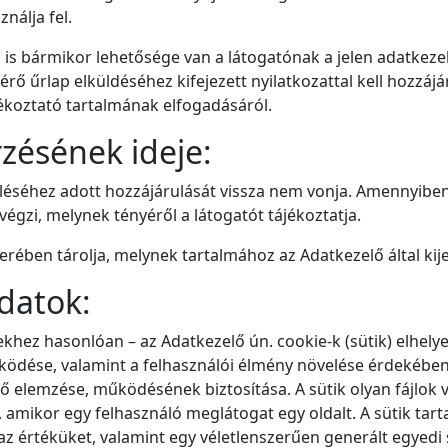
nálja fel.
 is bármikor lehetősége van a látogatónak a jelen adatkeze
érő űrlap elküldéséhez kifejezett nyilatkozattal kell hozzáj
jékoztató tartalmának elfogadásáról.
zésének ideje:
léséhez adott hozzájárulását vissza nem vonja. Amennyiben
lvégzi, melynek tényéről a látogatót tájékoztatja.
erében tárolja, melynek tartalmához az Adatkezelő által kij
datok:
khez hasonlóan – az Adatkezelő ún. cookie-k (sütik) elhelye
ödése, valamint a felhasználói élmény növelése érdekében.
 elemzése, működésének biztosítása. A sütik olyan fájlok
amikor egy felhasználó meglátogat egy oldalt. A sütik tart
z értéküket, valamint egy véletlenszerűen generált egyedi