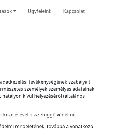
atások
Ügyfeleink
Kapcsolat
ó
) adatkezelési tevékenységének szabályait
természetes személyek személyes adatainak
 hatályon kívül helyezéséről (általános
ak kezelésével összefüggő védelmét.
védelmi rendeletének, továbbá a vonatkozó