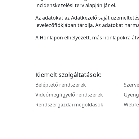
incidenskezelési terv alapján jár el.
Az adatokat az Adatkezelő saját üzemeltetés
levelezőfiókjában tárolja. Az adatokat harma
A Honlapon elhelyezett, más honlapokra átve
Kiemelt szolgáltatások:
_
Beléptető rendszerek
Szerve
Videómegfigyelő rendszerek
Gyeng
Rendszergazdai megoldások
Webfej