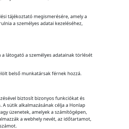
lési tájékoztató megismerésére, amely a
árulnia a személyes adatai kezeléséhez,
 a látogató a személyes adatainak törlését
elölt belső munkatársak férnek hozzá.
zésével biztosít bizonyos funkciókat és
 A sütik alkalmazásának célja a Honlap
 vagy üzenetek, amelyek a számítógépen,
almazzák a webhely nevét, az időtartamot,
 számot.