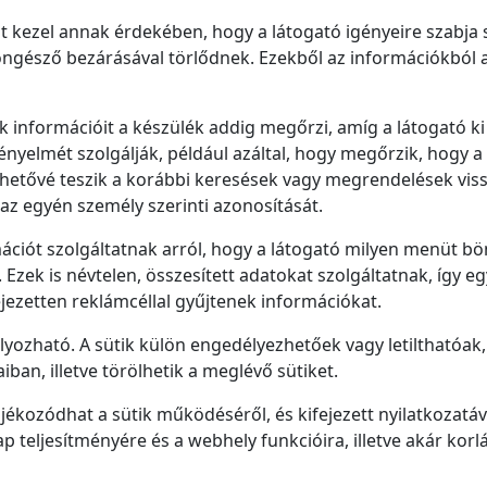
 kezel annak érdekében, hogy a látogató igényeire szabja sz
ngésző bezárásával törlődnek. Ezekből az információkból a
k információit a készülék addig megőrzi, amíg a látogató ki
kényelmét szolgálják, például azáltal, hogy megőrzik, hogy 
 lehetővé teszik a korábbi keresések vagy megrendelések vis
az egyén személy szerinti azonosítását.
ciót szolgáltatnak arról, hogy a látogató milyen menüt böng
zek is névtelen, összesített adatokat szolgáltatnak, így 
fejezetten reklámcéllal gyűjtenek információkat.
bályozható. A sütik külön engedélyezhetőek vagy letilthatóa
an, illetve törölhetik a meglévő sütiket.
ékozódhat a sütik működéséről, és kifejezett nyilatkozatá
p teljesítményére és a webhely funkcióira, illetve akár kor